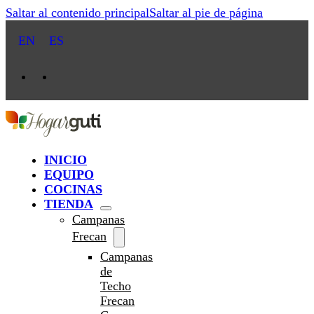
Saltar al contenido principal
Saltar al pie de página
EN
ES
INICIO
EQUIPO
COCINAS
TIENDA
Campanas
Frecan
Campanas
de
Techo
Frecan