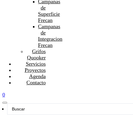
Campanas
de
Superficie
Frecan
Campanas
de
Integracion
Frecan
Grifos
Quooker
Servicios
Proyectos
Agenda
Contacto
0
Search
...