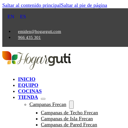
Saltar al contenido principal
Saltar al pie de página
EN
ES
emiden@hogarguti.com
966 435 301
INICIO
EQUIPO
COCINAS
TIENDA
Campanas Frecan
Campanas de Techo Frecan
Campanas de Isla Frecan
Campanas de Pared Frecan