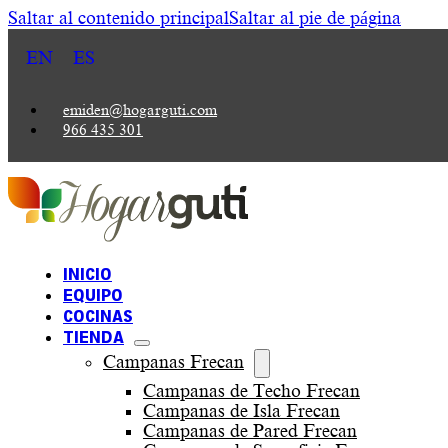
Saltar al contenido principal
Saltar al pie de página
EN
ES
emiden@hogarguti.com
966 435 301
INICIO
EQUIPO
COCINAS
TIENDA
Campanas Frecan
Campanas de Techo Frecan
Campanas de Isla Frecan
Campanas de Pared Frecan