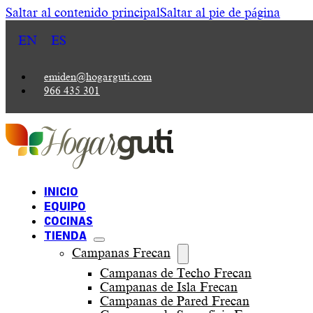
Saltar al contenido principal
Saltar al pie de página
EN
ES
emiden@hogarguti.com
966 435 301
INICIO
EQUIPO
COCINAS
TIENDA
Campanas Frecan
Campanas de Techo Frecan
Campanas de Isla Frecan
Campanas de Pared Frecan