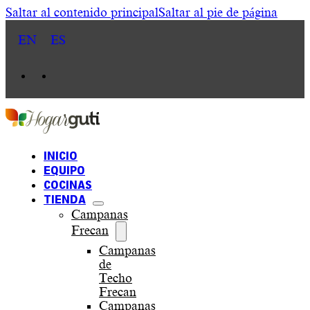
Saltar al contenido principal
Saltar al pie de página
EN
ES
INICIO
EQUIPO
COCINAS
TIENDA
Campanas
Frecan
Campanas
de
Techo
Frecan
Campanas