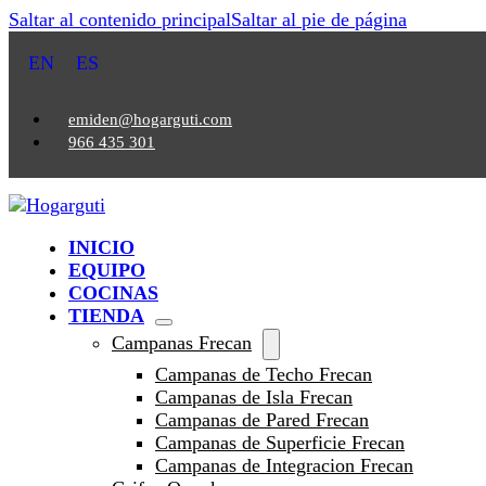
Saltar al contenido principal
Saltar al pie de página
EN
ES
emiden@hogarguti.com
966 435 301
INICIO
EQUIPO
COCINAS
TIENDA
Campanas Frecan
Campanas de Techo Frecan
Campanas de Isla Frecan
Campanas de Pared Frecan
Campanas de Superficie Frecan
Campanas de Integracion Frecan