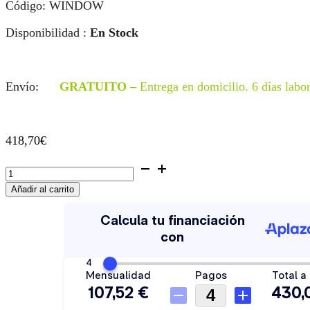
Código: WINDOW
Disponibilidad :
En Stock
Envío:
GRATUITO –
Entrega en domicilio. 6 días labo
418,70
€
Grifo
de
Añadir al carrito
Cocina
Plados
Window
cantidad