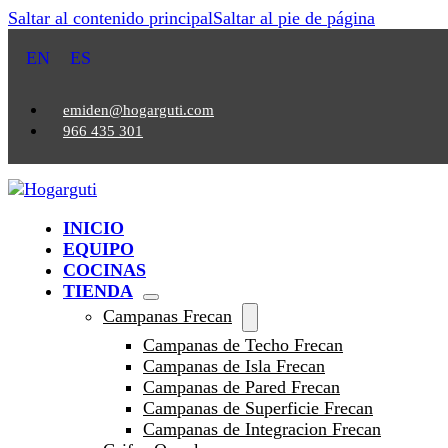
Saltar al contenido principal
Saltar al pie de página
EN
ES
emiden@hogarguti.com
966 435 301
INICIO
EQUIPO
COCINAS
TIENDA
Campanas Frecan
Campanas de Techo Frecan
Campanas de Isla Frecan
Campanas de Pared Frecan
Campanas de Superficie Frecan
Campanas de Integracion Frecan