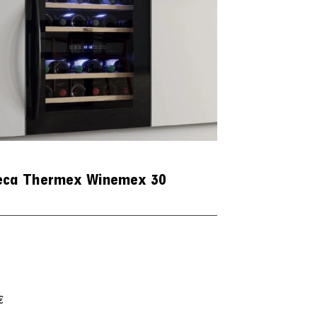
eca Thermex Winemex 30
:
€