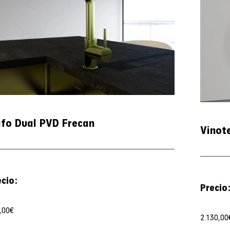
ifo Dual PVD Frecan
Vinot
ecio:
Precio
,00
€
2.130,00