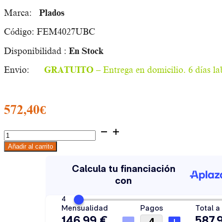
Marca:
Plados
Código: FEM4027UBC
Disponibilidad :
En Stock
Envio:
GRATUITO –
Entrega en domicilio. 6 días l
572,40
€
Fregadero
Ferrara
Añadir al carrito
Plus
Plados
Cubeta
FEM4027UBC
cantidad