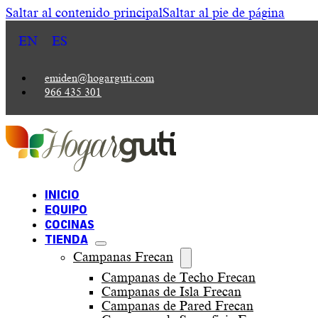
Saltar al contenido principal
Saltar al pie de página
EN
ES
emiden@hogarguti.com
966 435 301
INICIO
EQUIPO
COCINAS
TIENDA
Campanas Frecan
Campanas de Techo Frecan
Campanas de Isla Frecan
Campanas de Pared Frecan