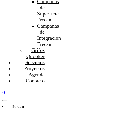
Campanas
de
Superficie
Frecan
Campanas
de
Integracion
Frecan
Grifos
Quooker
Servicios
Proyectos
Agenda
Contacto
0
Search
...