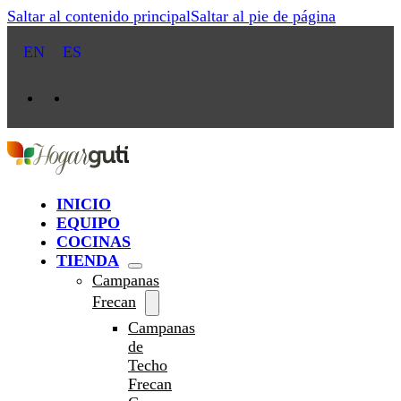
Saltar al contenido principal
Saltar al pie de página
EN
ES
INICIO
EQUIPO
COCINAS
TIENDA
Campanas
Frecan
Campanas
de
Techo
Frecan