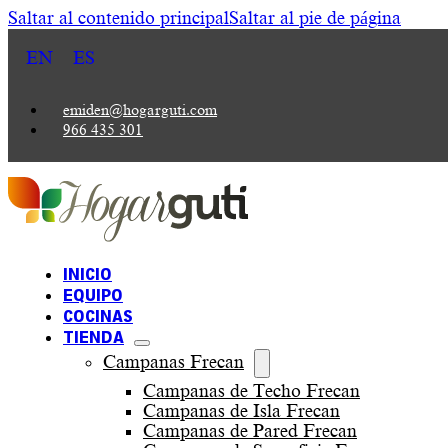
Saltar al contenido principal
Saltar al pie de página
EN
ES
emiden@hogarguti.com
966 435 301
INICIO
EQUIPO
COCINAS
TIENDA
Campanas Frecan
Campanas de Techo Frecan
Campanas de Isla Frecan
Campanas de Pared Frecan