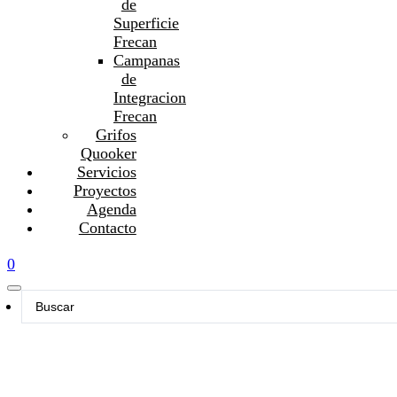
de
Superficie
Frecan
Campanas
de
Integracion
Frecan
Grifos
Quooker
Servicios
Proyectos
Agenda
Contacto
0
Search
...