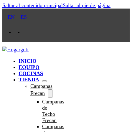
Saltar al contenido principal
Saltar al pie de página
EN
ES
INICIO
EQUIPO
COCINAS
TIENDA
Campanas
Frecan
Campanas
de
Techo
Frecan
Campanas